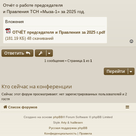
о
Отчёт о работе председателя
о
и Правления ТСН «Мыза-1» за 2025 год.
б
щ
е
Вложения
н
и
ОТЧЁТ председателя и Правления за 2025 г.pdf
е
(181.19 КБ) 48 скачиваний
Ответить
1 сообщение • Страница
1
из
1
у
т
Перейти
ь
с
Кто сейчас на конференции
к
Сейчас этот форум просматривают: нет зарегистрированных пользователей и 2
гостя
ч
Список форумов
Создано на основе
phpBB
® Forum Software © phpBB Limited
Style
Arty
&
halilesen
у
Русская поддержка phpBB
Конфиденциальность
|
Правила