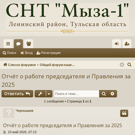
с
ор
ол
хо
ег
Поиск
Вход
Регистрация
ы
ум
ьз
д
ис
П
Список форумов
Общий форум нашего товарищества, информация, обсуждения
лк
ы
ов
тр
о
Отчёт о работе председателя и Правления за
и
и
ат
ац
2025
с
ел
ия
к
Поиск
Расшире
Ответить
и
1 сообщение • Страница
1
из
1
Чернышев
Отчёт о работе председателя и Правления за 2025
С
10 май 2026, 07:13