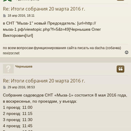
у
е
т
Re: Итоги собрания 20 марта 2016 г.
у
ь
С
18 апр 2016, 18:11
с
о
в СНТ "Мыза-1" новый Председатель: [url=http://
о
к
мыза-1.рф/viewtopic.php?f=5&t=49]Чернышев Олег
б
щ
Викторович[/url]
е
н
ч
по всем вопросам функционирования сайта писать на dacha (собачка)
и
е
revizor.net
у
Чернышев
у
т
Re: Итоги собрания 20 марта 2016 г.
ь
С
29 апр 2016, 08:53
с
о
Собрание садоводов СНТ «Мыза-1» состоится 8 мая 2016 года,
о
к
в воскресенье, по проездам, у въезда:
б
щ
1 проезд: 11:00
е
2 проезд: 11:15
н
ч
3 проезд: 11:30
и
е
4 проезд: 11:45