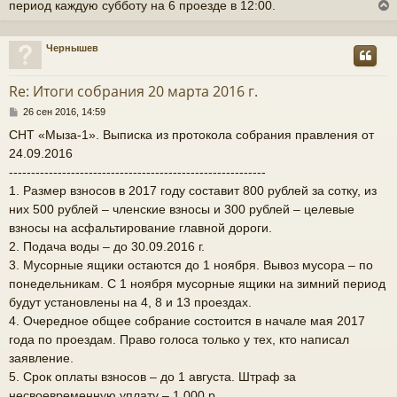
период каждую субботу на 6 проезде в 12:00.
Чернышев
у
т
Re: Итоги собрания 20 марта 2016 г.
ь
С
26 сен 2016, 14:59
с
о
СНТ «Мыза-1». Выписка из протокола собрания правления от
о
к
24.09.2016
б
щ
----------------------------------------------------------
е
1. Размер взносов в 2017 году составит 800 рублей за сотку, из
н
ч
них 500 рублей – членские взносы и 300 рублей – целевые
и
е
взносы на асфальтирование главной дороги.
у
2. Подача воды – до 30.09.2016 г.
3. Мусорные ящики остаются до 1 ноября. Вывоз мусора – по
понедельникам. С 1 ноября мусорные ящики на зимний период
будут установлены на 4, 8 и 13 проездах.
4. Очередное общее собрание состоится в начале мая 2017
года по проездам. Право голоса только у тех, кто написал
заявление.
5. Срок оплаты взносов – до 1 августа. Штраф за
несвоевременную уплату – 1 000 р.