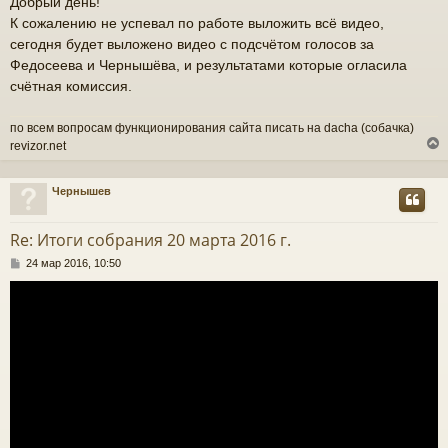
Добрый день!
о
К сожалению не успевал по работе выложить всё видео,
б
щ
сегодня будет выложено видео с подсчётом голосов за
е
Федосеева и Чернышёва, и результатами которые огласила
н
счётная комиссия.
и
е
по всем вопросам функционирования сайта писать на dacha (собачка)
revizor.net
Чернышев
у
т
Re: Итоги собрания 20 марта 2016 г.
ь
С
24 мар 2016, 10:50
с
о
о
к
б
щ
е
н
ч
и
е
у