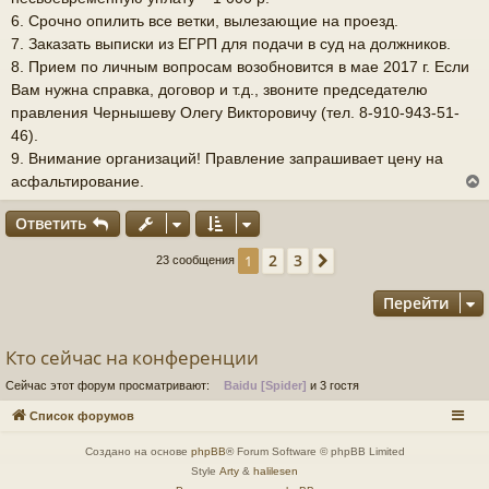
6. Срочно опилить все ветки, вылезающие на проезд.
7. Заказать выписки из ЕГРП для подачи в суд на должников.
8. Прием по личным вопросам возобновится в мае 2017 г. Если
Вам нужна справка, договор и т.д., звоните председателю
правления Чернышеву Олегу Викторовичу (тел. 8-910-943-51-
46).
9. Внимание организаций! Правление запрашивает цену на
асфальтирование.
Ответить
2
3
1
След.
у
23 сообщения
т
ь
Перейти
с
Кто сейчас на конференции
к
Сейчас этот форум просматривают:
Baidu [Spider]
и 3 гостя
Список форумов
ч
Создано на основе
phpBB
® Forum Software © phpBB Limited
Style
Arty
&
halilesen
у