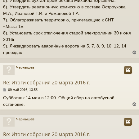
5). Утвердить бухгалтером Зекина Михаила Юрьевича.
6). Утвердить ревизионную комиссию в составе Остроухова
М.А., Ивановой Т.И. и Романовой Т.А.
7). Облагораживать территорию, прилегающую к СНТ
«Мыза-1».
8). Установить срок отключения старой электролинии 30 июня
2016г.
9). Ликвидировать аварийные ворота на 5, 7, 8, 9, 10, 12, 14
проездах
Чернышев
у
т
Re: Итоги собрания 20 марта 2016 г.
ь
С
09 май 2016, 13:55
с
о
Субботник 14 мая в 12:00. Общий сбор на автобусной
о
к
остановке.
б
щ
е
н
ч
Чернышев
и
у
е
т
Re: Итоги собрания 20 марта 2016 г.
у
ь