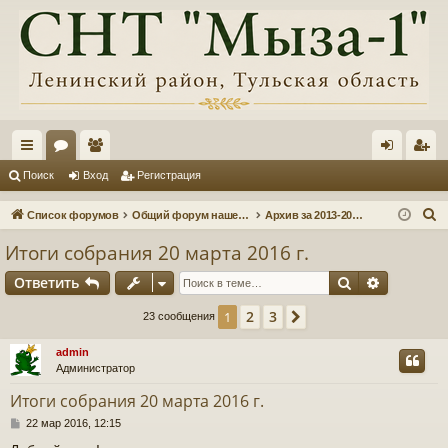
с
ор
ол
хо
ег
Поиск
Вход
Регистрация
ы
ум
ьз
д
ис
П
Список форумов
Общий форум нашего товарищества, информация, обсуждения
Архив за 2013-2023 года.
лк
ы
ов
тр
о
Итоги собрания 20 марта 2016 г.
и
и
ат
ац
Поиск
Расшире
Ответить
с
ел
ия
к
2
3
1
След.
23 сообщения
и
admin
Администратор
Итоги собрания 20 марта 2016 г.
С
22 мар 2016, 12:15
о