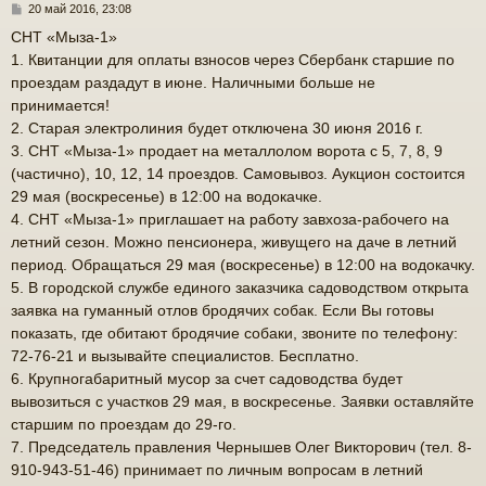
С
20 май 2016, 23:08
с
о
СНТ «Мыза-1»
о
к
1. Квитанции для оплаты взносов через Сбербанк старшие по
б
щ
проездам раздадут в июне. Наличными больше не
е
принимается!
н
ч
2. Старая электролиния будет отключена 30 июня 2016 г.
и
е
3. СНТ «Мыза-1» продает на металлолом ворота с 5, 7, 8, 9
у
(частично), 10, 12, 14 проездов. Самовывоз. Аукцион состоится
29 мая (воскресенье) в 12:00 на водокачке.
4. СНТ «Мыза-1» приглашает на работу завхоза-рабочего на
летний сезон. Можно пенсионера, живущего на даче в летний
период. Обращаться 29 мая (воскресенье) в 12:00 на водокачку.
5. В городской службе единого заказчика садоводством открыта
заявка на гуманный отлов бродячих собак. Если Вы готовы
показать, где обитают бродячие собаки, звоните по телефону:
72-76-21 и вызывайте специалистов. Бесплатно.
6. Крупногабаритный мусор за счет садоводства будет
вывозиться с участков 29 мая, в воскресенье. Заявки оставляйте
старшим по проездам до 29-го.
7. Председатель правления Чернышев Олег Викторович (тел. 8-
910-943-51-46) принимает по личным вопросам в летний