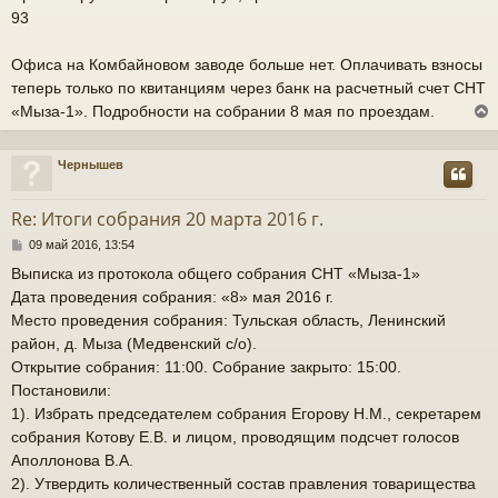
щ
93
е
н
ч
Офиса на Комбайновом заводе больше нет. Оплачивать взносы
и
е
теперь только по квитанциям через банк на расчетный счет СНТ
у
«Мыза-1». Подробности на собрании 8 мая по проездам.
Чернышев
у
т
Re: Итоги собрания 20 марта 2016 г.
ь
С
09 май 2016, 13:54
с
о
Выписка из протокола общего собрания СНТ «Мыза-1»
о
к
Дата проведения собрания: «8» мая 2016 г.
б
щ
Место проведения собрания: Тульская область, Ленинский
е
район, д. Мыза (Медвенский с/о).
н
ч
Открытие собрания: 11:00. Собрание закрыто: 15:00.
и
е
Постановили:
у
1). Избрать председателем собрания Егорову Н.М., секретарем
собрания Котову Е.В. и лицом, проводящим подсчет голосов
Аполлонова В.А.
2). Утвердить количественный состав правления товарищества