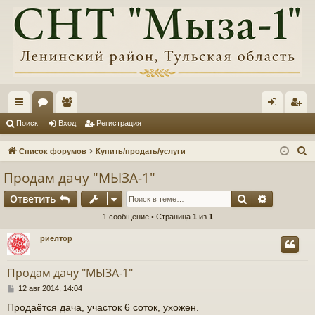
с
ор
ол
хо
ег
Поиск
Вход
Регистрация
ы
ум
ьз
д
ис
П
Список форумов
Купить/продать/услуги
лк
ы
ов
тр
о
Продам дачу "МЫЗА-1"
и
и
ат
ац
Поиск
Расшире
Ответить
с
ел
ия
к
1 сообщение • Страница
1
из
1
и
риелтор
Продам дачу "МЫЗА-1"
С
12 авг 2014, 14:04
о
Продаётся дача, участок 6 соток, ухожен.
о