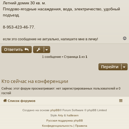
Летний домик 30 кв. м.
б
щ
Плодово-ягодные насаждения, вода, электричество, удобный
е
подъезд.
н
и
е
8-953-423-46-77.
если это сообщение не актуально, напишите мне в личку!
Ответить
1 сообщение • Страница
1
из
1
у
т
Перейти
ь
с
Кто сейчас на конференции
к
Сейчас этот форум просматривают: нет зарегистрированных пользователей и 0
гостей
ч
Список форумов
Создано на основе
phpBB
® Forum Software © phpBB Limited
Style
Arty
&
halilesen
у
Русская поддержка phpBB
Конфиденциальность
|
Правила